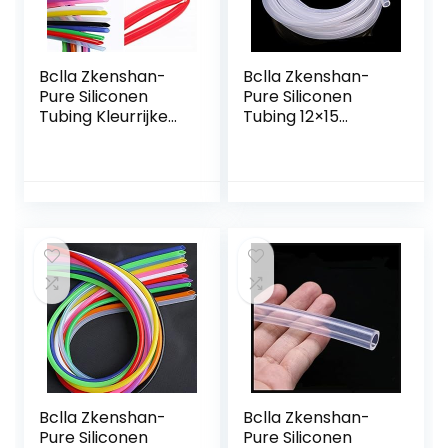
Bclla Zkenshan-
Bclla Zkenshan-
Pure Siliconen
Pure Siliconen
Tubing Kleurrijke
Tubing 12×15
Flexibele Siliconen
Siliconen Buis ID 12
Buis ID 2 mm X 4
mm OD 15 mm
mm OD
Flexibele Rubber
Voedselkwaliteit
Slangdikte 1,5 mm…
Niet-giftige…
Bclla Zkenshan-
Bclla Zkenshan-
Pure Siliconen
Pure Siliconen