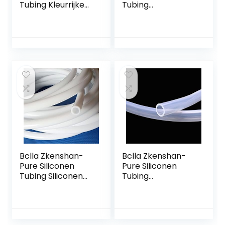
Tubing Kleurrijke
Tubing
Flexibele Siliconen
Transparant
Buis ID 3 mm X 5
Voedselkwaliteit
mm OD
Smaakloos Clear
Voedselkwaliteit
Siliconen Buis Slang
Niet-giftige…
Waterpijp 2X4
3X5…
Bclla Zkenshan-
Bclla Zkenshan-
Pure Siliconen
Pure Siliconen
Tubing Siliconen
Tubing
Buis ID 4 mm OD 6
Transparant
mm 1 Meter
Flexibele Siliconen
Flexibele Rubber
Buis ID 36 mm X 40
Slangdikte 1 mm…
mm OD