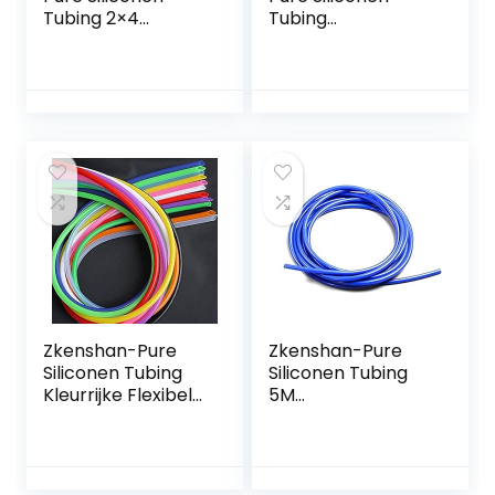
Tubing 2×4
Tubing
Siliconen Buis ID
Transparant
2mm OD 4mm
Flexibele Siliconen
Flexibele Rubber
Buis ID 36 mm X 40
Slangdikte 1mm
mm OD
Voedselkwaliteit…
Voedselkwaliteit
Niet…
Zkenshan-Pure
Zkenshan-Pure
Siliconen Tubing
Siliconen Tubing
Kleurrijke Flexibele
5M
Siliconen Buis ID 3
3mm/4mm/6mm/
mm X 6 mm OD
8mm Siliconen
Voedselkwaliteit
Vacuüm Buis Slang
Niet-giftige…
Siliconen Tubing