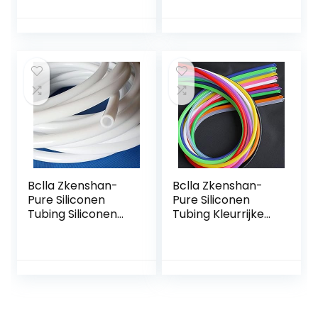
transparant
16mm OD 21mm 1
geurloos niet-
Meter Flexibele
toxisch
Rubber Slangdikte
voedselkwaliteit
2,5 mm…
siliconen slang…
Bclla Zkenshan-
Bclla Zkenshan-
Pure Siliconen
Pure Siliconen
Tubing Siliconen
Tubing Kleurrijke
Buis 7x10mm
Flexibele Siliconen
8x12mm Waterpijp
Buis ID 3 mm X 5
Flexibele slang
mm OD
Voor Watersensor
Voedselkwaliteit
Waterpomp…
Niet-giftige…