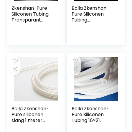
Zkenshan-Pure
Bclla Zkenshan-
Siliconen Tubing
Pure Siliconen
Transparant
Tubing
Flexibele Siliconen
Transparant
Buis ID 7 mm X 10
Flexibele Siliconen
mm OD
Buis ID 36 mm X 40
Voedselkwaliteit
mm OD
Niet-giftige…
Voedselkwaliteit
Niet…
Bclla Zkenshan-
Bclla Zkenshan-
Pure siliconen
Pure Siliconen
slang 1 meter
Tubing 16×21
helder
Siliconen Buis ID