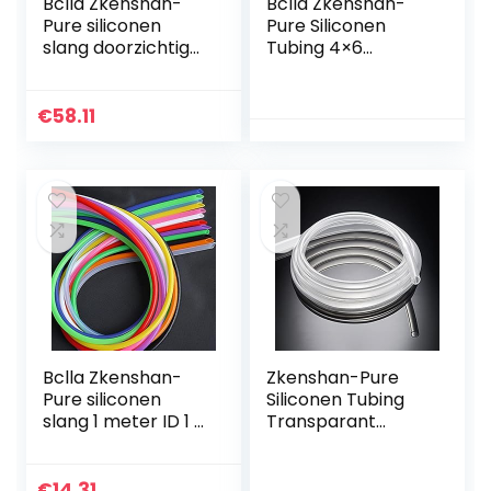
Bclla Zkenshan-
Bclla Zkenshan-
Pure siliconen
Pure Siliconen
slang doorzichtig
Tubing 4×6
PVC kunststof buis
Siliconen Buis ID
slangen binnen 0,8
4mm OD 6mm 1
1 1,5 2 3 4 5 6 7 8 9
Meter Flexibele
€
58.11
10 mm, goede…
Rubber Slangdikte
1mm…
Bclla Zkenshan-
Zkenshan-Pure
Pure siliconen
Siliconen Tubing
slang 1 meter ID 1 2
Transparant
3 4 5 6 7 8 9 10 mm
Flexibele Siliconen
siliconen buis
Buis ID 7 mm X 10
flexibele rubberen
mm OD
€
14.31