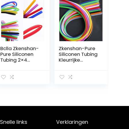
Bclla Zkenshan-
Zkenshan-Pure
Pure Siliconen
Siliconen Tubing
Tubing 2×4
Kleurrijke
Siliconen Buis ID
Flexibele
2mm OD 4mm
Siliconen Buis ID
Flexibele Rubber
3 mm X 6 mm
Slangdikte 1mm
OD
Voedselkwaliteit
Voedselkwaliteit
…
Niet-giftige…
Snelle links
Verklaringen