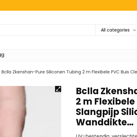
All categories
ag
Bclla Zkenshan-Pure Siliconen Tubing 2 m Flexibele PVC Buis Cle
Bclla Zkensh
2 m Flexibele
Slangpijp Sil
Wanddikte…
UV-bestendig, verslechte