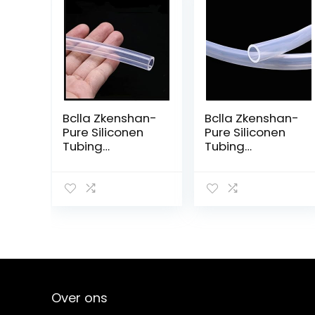
Bclla Zkenshan-
Bclla Zkenshan-
Pure Siliconen
Pure Siliconen
Tubing
Tubing
Transparant
Transparant
Voedselkwaliteit
Flexibele
Smaakloos
Siliconen Buis ID
Clear Siliconen
36 mm X 40 mm
Buis Slang
OD
Waterpijp 2X4
Voedselkwaliteit
3X5…
Niet…
Over ons