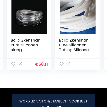
Bclla Zkenshan-
Bclla Zkenshan-
Pure siliconen
Pure Siliconen
slang
Tubing Siliconen
doorzichtig PVC
Buis ID 4 mm OD
kunststof buis
6 mm 1 Meter
slangen binnen
Flexibele Rubber
€
58.11
0,8 1 1,5 2 3 4 5 6
Slangdikte 1
7 8 9 10 mm,
mm…
goede…
WORD LID VAN ONZE MAILLIJST VOOR BEST