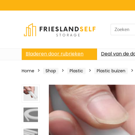
Search
for:
Bladeren door rubrieken
Deal van de d
Home
Shop
Plastic
Plastic buizen