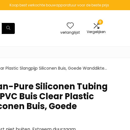
Koop best verkochte bouwapparatuur voor de beste prijs
0
Vergelijken
verlanglijst
ar Plastic Slangpijp Siliconen Buis, Goede Wanddikte…
an-Pure Siliconen Tubing
 PVC Buis Clear Plastic
iconen Buis, Goede
rt niet buiten. Extreem duurzaam.