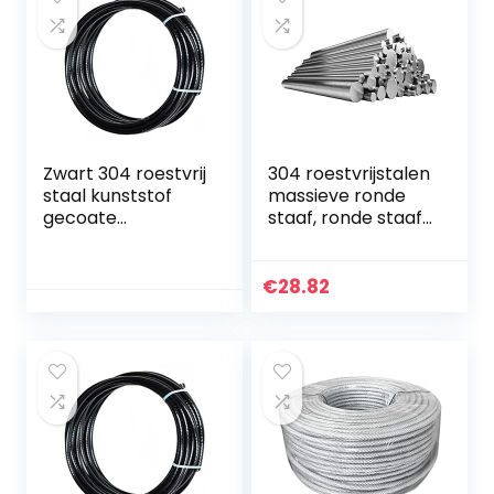
Zwart 304 roestvrij
304 roestvrijstalen
staal kunststof
massieve ronde
gecoate
staaf, ronde staaf,
staaldraad touw,
rond staal,
7×7 gestrande
roestvrijstalen
draad kern,
staaf, ronde stalen
€
28.82
diameter 1,5 mm,
staaf, diameter 4…
lengte 30 m…