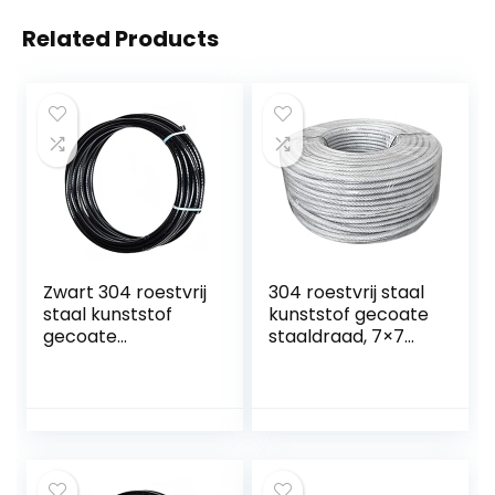
Related Products
Zwart 304 roestvrij
304 roestvrij staal
staal kunststof
kunststof gecoate
gecoate
staaldraad, 7×7
staaldraad touw,
gestrande kern,
7×7 gestrande
diameter 1 mm,
draad kern,
lengte 30 m,
diameter 1,2 mm,
geschikt voor
lengte 30 m…
buiten…