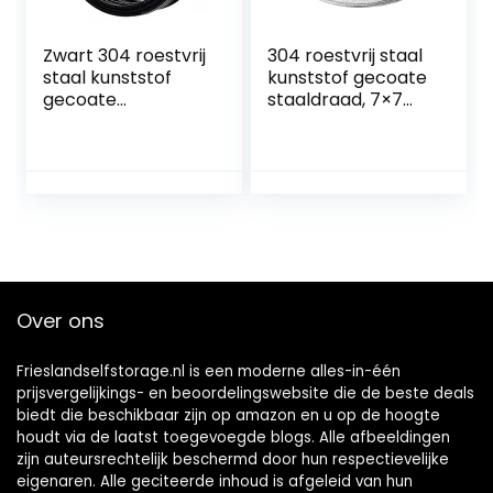
Zwart 304 roestvrij
304 roestvrij staal
staal kunststof
kunststof gecoate
gecoate
staaldraad, 7×7
staaldraad touw,
gestrande kern,
7×7 gestrande
diameter 0,7 mm,
draad kern,
lengte 20 m,
diameter 5mm,
geschikt voor
lengte 5m,
buiten…
geschikt…
Over ons
Frieslandselfstorage.nl is een moderne alles-in-één
prijsvergelijkings- en beoordelingswebsite die de beste deals
biedt die beschikbaar zijn op amazon en u op de hoogte
houdt via de laatst toegevoegde blogs. Alle afbeeldingen
zijn auteursrechtelijk beschermd door hun respectievelijke
eigenaren. Alle geciteerde inhoud is afgeleid van hun