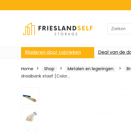
Search
for:
Bladeren door rubrieken
Deal van de d
Home
Shop
Metalen en legeringen
B
draaibank staaf (Color…