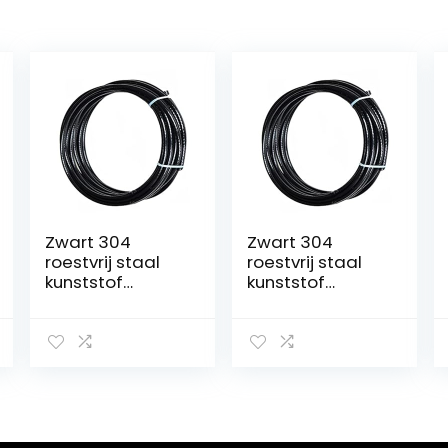
Zwart 304
Zwart 304
roestvrij staal
roestvrij staal
kunststof
kunststof
gecoate
gecoate
staaldraad
staaldraad
touw, 7×7
touw, 7×7
gestrande
gestrande
draad kern,
draad kern,
diameter 0,6
diameter 1,5
mm, lengte 30
mm, lengte 30
m…
m…