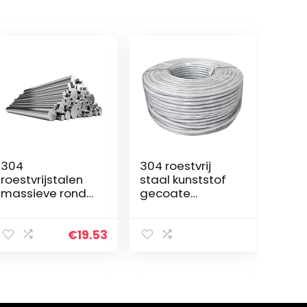
304
304 roestvrij
roestvrijstalen
staal kunststof
massieve ronde
gecoate
staaf, ronde
staaldraad, 7×7
staaf, rond
gestrande kern,
staal,
diameter 0,7
€
19.53
roestvrijstalen
mm, lengte 20
staaf, ronde
m, geschikt voor
stalen staaf,
buiten…
diameter 0…