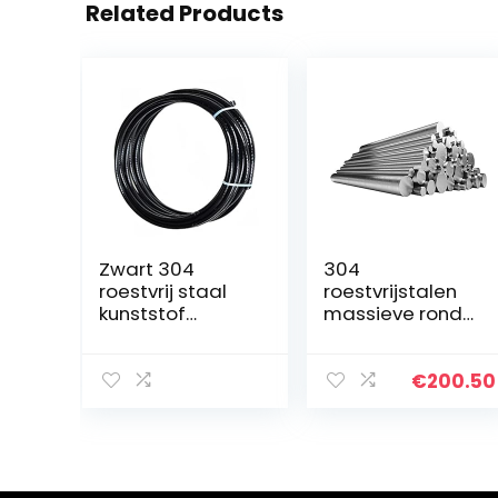
Related Products
Zwart 304
304
roestvrij staal
roestvrijstalen
kunststof
massieve ronde
gecoate
staaf, ronde
staaldraad
staaf, rond
touw, 7×7
staal,
€
200.50
gestrande
roestvrijstalen
draad kern,
staaf, ronde
diameter 5mm,
stalen staaf,
lengte 5m,
diameter…
geschikt…