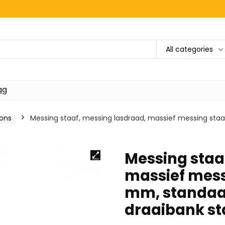
All categories
ag
rons
Messing staaf, messing lasdraad, massief messing sta
Messing staa
massief messi
mm, standaa
draaibank st