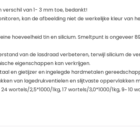
n verschil van 1- 3 mm toe, bedankt!
itoren, kan de afbeelding niet de werkelijke kleur van het
ine hoeveelheid tin en silicium. Smeltpunt is ongeveer 89
erstand van de lasdraad verbeteren, terwijl silicium de v
ische eigenschappen kan verkrijgen.
staal en gietijzer en ingelegde hardmetalen gereedschap
ken van lagedrukventielen en slijtvaste oppervlakken me
 24 wortels/2,5*1000/1kg, 17 wortels/3,0*1000/1kg, 9~ 10 w