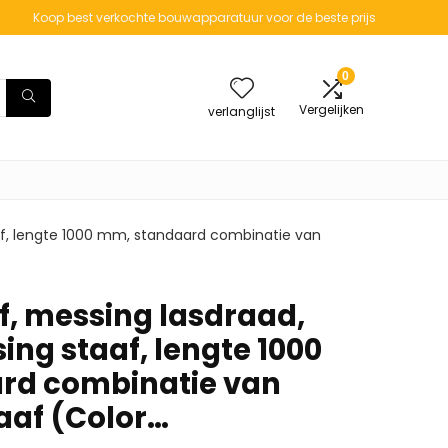
Koop best verkochte bouwapparatuur voor de beste prijs
0
Vergelijken
verlanglijst
af, lengte 1000 mm, standaard combinatie van
f, messing lasdraad,
ng staaf, lengte 1000
rd combinatie van
aaf (Color…