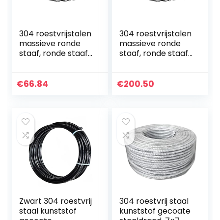
304 roestvrijstalen
304 roestvrijstalen
massieve ronde
massieve ronde
staaf, ronde staaf,
staaf, ronde staaf,
rond staal,
rond staal,
roestvrijstalen
roestvrijstalen
staaf, ronde stalen
staaf, ronde stalen
€
66.84
€
200.50
staaf, diameter…
staaf, diameter…
Zwart 304 roestvrij
304 roestvrij staal
staal kunststof
kunststof gecoate