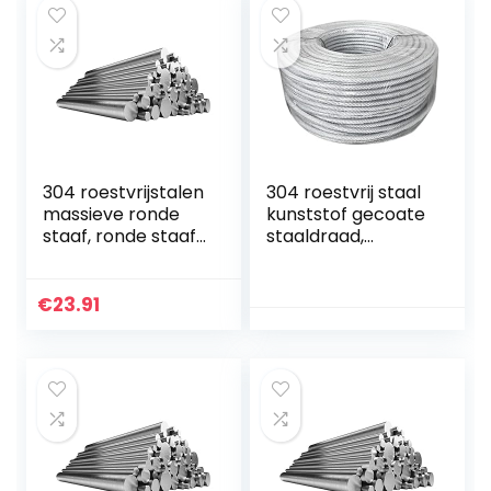
304 roestvrijstalen
304 roestvrij staal
massieve ronde
kunststof gecoate
staaf, ronde staaf,
staaldraad,
rond staal,
gestrande kern,
roestvrijstalen
diameter 4 mm,
staaf, ronde stalen
lengte 8 m,
€
23.91
staaf, diameter 2…
geschikt voor
buiten…