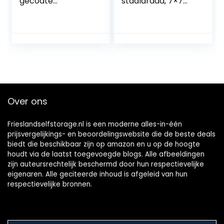
gecoate
staaldraad, 7×7
staaldraad touw,
gestrande kern,
7×7 gestrande
diameter 0,6 mm,
draad kern,
lengte 20 m,
diameter 1,5 mm,
geschikt voor
lengte 30 m…
buiten…
Over ons
Frieslandselfstorage.nl is een moderne alles-in-één
prijsvergelijkings- en beoordelingswebsite die de beste deals
biedt die beschikbaar zijn op amazon en u op de hoogte
houdt via de laatst toegevoegde blogs. Alle afbeeldingen
zijn auteursrechtelijk beschermd door hun respectievelijke
eigenaren. Alle geciteerde inhoud is afgeleid van hun
respectievelijke bronnen.