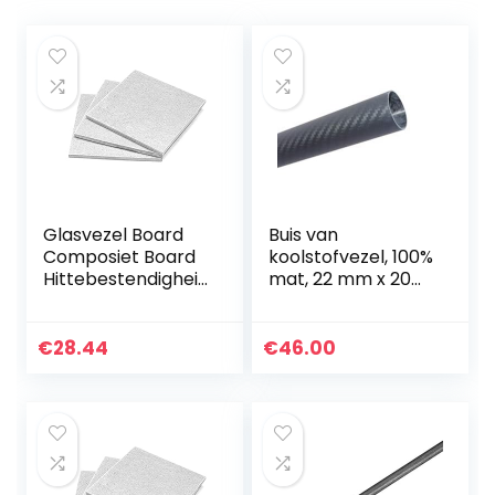
Glasvezel Board
Buis van
Composiet Board
koolstofvezel, 100%
Hittebestendigheid
mat, 22 mm x 20
500 °C, Gebruikt in
mm x 1000 mm
Plastic Mallen
Isolatie Pad,
€
28.44
€
46.00
15mm*100mm*100
mm…