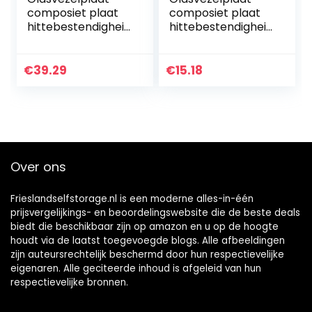
composiet plaat
composiet plaat
hittebestendigheid
hittebestendigheid
500 °C, gebruikt in
500 °C, gebruikt in
plastic mallen
plastic mallen
isolatiepad,
isolatiepad,
€
39.29
€
15.18
5mm*200mm*200
4mm*100mm*200
mm (1st)
mm (1st)
Over ons
Frieslandselfstorage.nl is een moderne alles-in-één
prijsvergelijkings- en beoordelingswebsite die de beste deals
biedt die beschikbaar zijn op amazon en u op de hoogte
houdt via de laatst toegevoegde blogs. Alle afbeeldingen
zijn auteursrechtelijk beschermd door hun respectievelijke
eigenaren. Alle geciteerde inhoud is afgeleid van hun
respectievelijke bronnen.