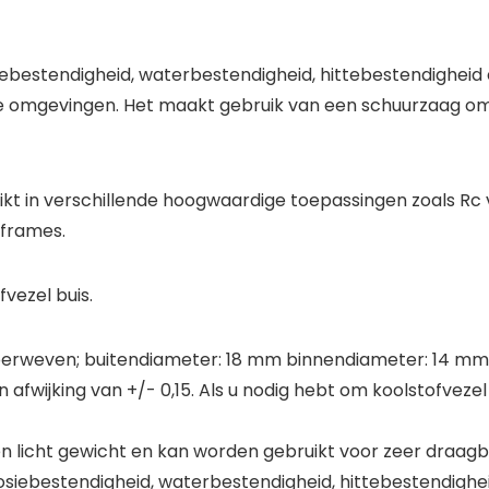
iebestendigheid, waterbestendigheid, hittebestendigheid
ge omgevingen. Het maakt gebruik van een schuurzaag om
t in verschillende hoogwaardige toepassingen zoals Rc v
 frames.
vezel buis.
eperweven; buitendiameter: 18 mm binnendiameter: 14 m
afwijking van +/- 0,15. Als u nodig hebt om koolstofvezel
 en licht gewicht en kan worden gebruikt voor zeer draa
osiebestendigheid, waterbestendigheid, hittebestendighe