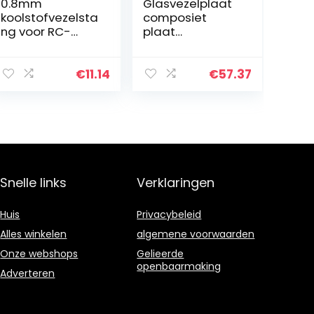
0.8mm
Glasvezelplaat
koolstofvezelsta
composiet
ng voor RC-
plaat
vliegtuig matte
hittebestendigh
pool 1
eid 500 °C,
stks,length400m
gebruikt in
€
11.14
€
57.37
m
plastic mallen
isolatiepad, 8
mm x 200 mm x
200 mm…
Snelle links
Verklaringen
Huis
Privacybeleid
Alles winkelen
algemene voorwaarden
Onze webshops
Gelieerde
openbaarmaking
Adverteren