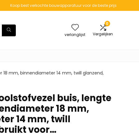
Koop best verkochte bouwapparatuur voor de beste prijs
0
Vergelijken
verlanglijst
er 18 mm, binnendiameter 14 mm, twill glanzend,
oolstofvezel buis, lengte
tendiameter 18 mm,
er 14 mm, twill
bruikt voor…