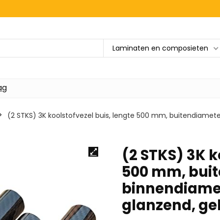
Laminaten en composieten
ag
(2 STKS) 3K koolstofvezel buis, lengte 500 mm, buitendiamet
(2 STKS) 3K k
500 mm, bui
binnendiamet
glanzend, ge