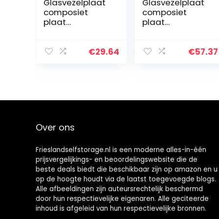
Glasvezelplaat
Glasvezelplaat
composiet
composiet
plaat
plaat
hittebestendigh
hittebestendigh
eid 500 °C,
eid 500 °C,
gebruikt in
gebruikt in
€
29.64
€
57.37
plastic mallen
plastic mallen
isolatiepad,
isolatiepad,
5mm*100mm*3
5mm*200mm*3
00mm (1st)
00mm (1st)
Over ons
Frieslandselfstorage.nl is een moderne alles-in-één
prijsvergelijkings- en beoordelingswebsite die de
beste deals biedt die beschikbaar zijn op amazon en u
op de hoogte houdt via de laatst toegevoegde blogs.
Alle afbeeldingen zijn auteursrechtelijk beschermd
door hun respectievelijke eigenaren. Alle geciteerde
inhoud is afgeleid van hun respectievelijke bronnen.