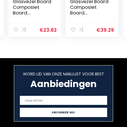
Glasvezel Board
Glasvezel Board
Composiet
Composiet
Board
Board
Hittebestendigh
Hittebestendigh
eid 500 °C,
eid 500 °C,
Gebruikt in
Gebruikt in
€
23.62
€
39.29
Plastic Mallen
Plastic Mallen
Isolatie Pad,
Isolatie Pad,
12mm*100mm*1
10mm*100mm*2
00mm…
00mm…
WORD LID VAN ONZE MAILLIJST VOOR BEST
Aanbiedingen