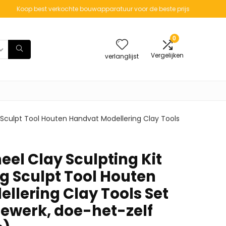
Koop best verkochte bouwapparatuur voor de beste prijs
0
Vergelijken
verlanglijst
g Sculpt Tool Houten Handvat Modellering Clay Tools
eel Clay Sculpting Kit
ng Sculpt Tool Houten
llering Clay Tools Set
dewerk, doe-het-zelf