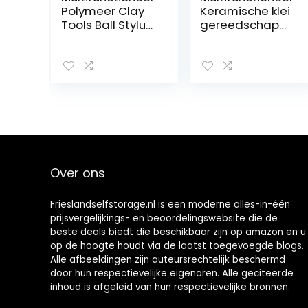
Polymeer Clay
Keramische klei
Tools Ball Stylus
gereedschap
Punttools
polymeer klei
Keramische
gereedschap
Shapers
aardewerk
Modellering
gereedschap
Gesneden
set beginner’s
keramiek Diy
houten
Gereedschapsc
aardewerk
ulptuur
beeldhouwen
aardewerk voor
craft clay
kleiaardewerk,
cleaning kit voor
Over ons
doe-het-zelf
kleiaardewerk,
(Color : 32pcs
doe-het-zelf
set B)
Frieslandselfstorage.nl is een moderne alles-in-één
prijsvergelijkings- en beoordelingswebsite die de
beste deals biedt die beschikbaar zijn op amazon en u
op de hoogte houdt via de laatst toegevoegde blogs.
Alle afbeeldingen zijn auteursrechtelijk beschermd
door hun respectievelijke eigenaren. Alle geciteerde
inhoud is afgeleid van hun respectievelijke bronnen.