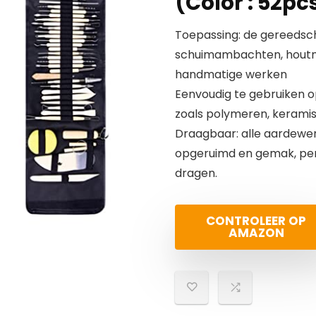
(Color : 52pc
Toepassing: de gereedscha
schuimambachten, houtmo
handmatige werken
Eenvoudig te gebruiken op v
zoals polymeren, keramisc
Draagbaar: alle aardewer
opgeruimd en gemak, perf
dragen.
CONTROLEER OP
AMAZON