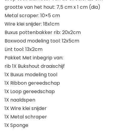
grootte van het hout: 7,5 cm x 1 cm (dia)
Metal scraper: 10×5 cm
Wire klei snijder: 18x1cm
Buxus pottenbakker rib: 20x2cm
Boxwood modeling tool: 12x5cm
Lint tool: 13x2cm
Pakket Met inbegrip van:
rib 1X Bukshout draaischijf
1X Buxus modeling tool
1X Ribbon gereedschap
1X Loop gereedschap
1X naaldspen
1X Wire klei snijder
1X Metal schraper
1X Sponge