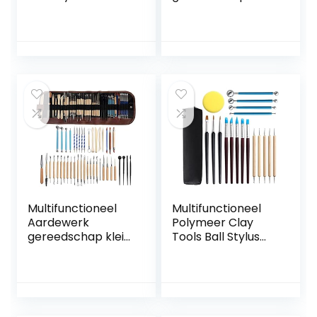
Crafts Clay
polymeer klei
Sculpting Tool Kit
gereedschap
Aardewerk &
aardewerk
Keramiek Houten
gereedschap set
Handvat
beginner’s houten
Modellering Clay
aardewerk
Tools voor
beeldhouwen
kleiaardewerk,
craft clay cleaning
doe-het-zelf
kit voor
kleiaardewerk,
doe-het-zelf
Multifunctioneel
Multifunctioneel
Aardewerk
Polymeer Clay
gereedschap klei
Tools Ball Stylus
beeldhouwen kit
Punttool
keramische
Modellering Clay
ambachtelijke
Sculpting Tools Set
beeldhouwpanele
Rock Painting Kit
n polymeer
for Clay Sculpture