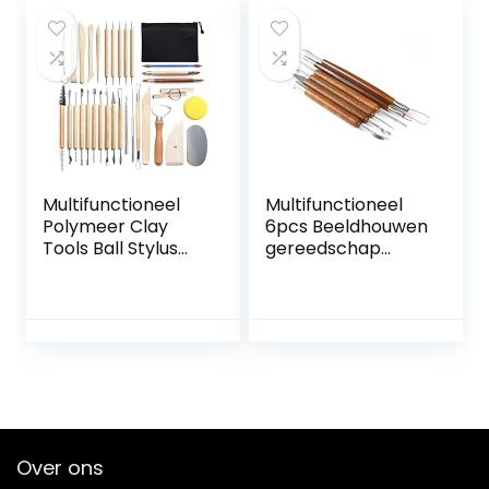
shapers Diy
Aardewerk voor
Modellering Art
kleiaardewerk,
Hobby levert tools
doe-het-zelf
voor
(Color : 19pcs A)
kleiaardewerk,
doe-het-zelf
Multifunctioneel
Multifunctioneel
Polymeer Clay
6pcs Beeldhouwen
Tools Ball Stylus
gereedschap
Punttools
aardewerk houten
Keramische
handvat
Shapers
aardewerk set wax
Modellering
carving
Gesneden
beeldhouwen
keramiek Diy
glading polymeer
Gereedschapscul
shapers
ptuur aardewerk
aardewerk klei
voor
keramische tool
Over ons
kleiaardewerk,
voor
doe-het-zelf
kleiaardewerk,