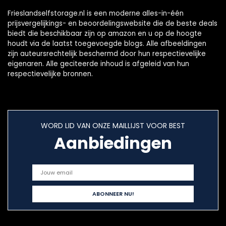
(Color : 32pcs set
doe-het-zelf
Frieslandselfstorage.nl is een moderne alles-in-één
B)
prijsvergelijkings- en beoordelingswebsite die de beste deals
biedt die beschikbaar zijn op amazon en u op de hoogte
houdt via de laatst toegevoegde blogs. Alle afbeeldingen
zijn auteursrechtelijk beschermd door hun respectievelijke
eigenaren. Alle geciteerde inhoud is afgeleid van hun
respectievelijke bronnen.
WORD LID VAN ONZE MAILLIJST VOOR BEST
Aanbiedingen