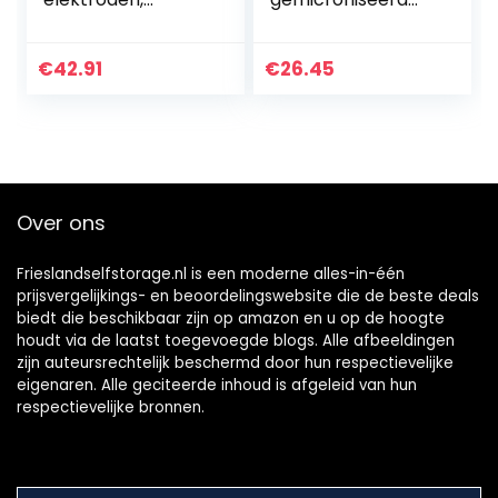
elektrolyse,
natuurgrafiet/natu
100mm*100mm*35
urgrafiet met hoge
mm (1st).
zuiverheid en
€
42.91
€
26.45
uitstekend
smeervermogen
Over ons
Frieslandselfstorage.nl is een moderne alles-in-één
prijsvergelijkings- en beoordelingswebsite die de beste deals
biedt die beschikbaar zijn op amazon en u op de hoogte
houdt via de laatst toegevoegde blogs. Alle afbeeldingen
zijn auteursrechtelijk beschermd door hun respectievelijke
eigenaren. Alle geciteerde inhoud is afgeleid van hun
respectievelijke bronnen.