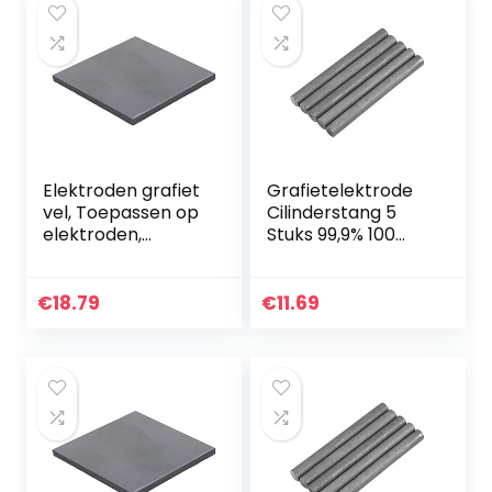
Elektroden grafiet
Grafietelektrode
vel, Toepassen op
Cilinderstang 5
elektroden,
Stuks 99,9% 100
elektrolyse,
mm Lengte 10 mm
200mm*150mm*3
Diameter 9 μΩm
mm (1st).
Weerstand
€
18.79
€
11.69
Elektrodestaven…