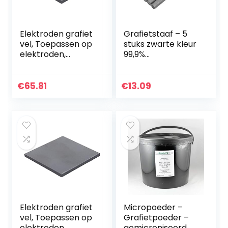
Elektroden grafiet
Grafietstaaf – 5
vel, Toepassen op
stuks zwarte kleur
elektroden,
99,9%
elektrolyse,
grafietelektrode
400mm*200mm*5
Cilinderstang
mm (1st).
Lengte 100 mm
€
65.81
€
13.09
Diameter 10 mm
Elektroden grafiet
Micropoeder –
vel, Toepassen op
Grafietpoeder –
elektroden,
gemicroniseerd