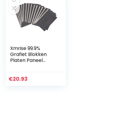
Xmrise 99.9%
Grafiet Blokken
Platen Paneel
Vellen Zuiverheid
Elektrode Ingot
1.2″X0.96″
€
20.93
X0.48″15PCS
Grondstoffen