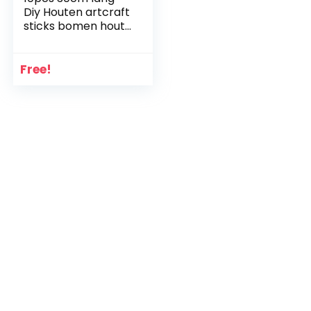
Diy Houten artcraft
sticks bomen hout
gereedschap
4mm-10mm
(Specification :
Free!
5mm)