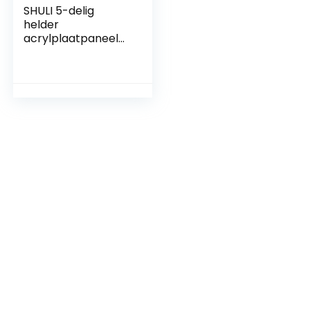
SHULI 5-delig
helder
acrylplaatpaneel
plexiglas
transparant bord
voor borden, doe-
het-zelf-display 10
cm (3,9 inch) x 10…